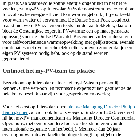
In plaats van waardevolle zonne-energie ongebruikt in het net te
voeden, zal my-PV op Intersolar 2026 demonstreren hoe overtollige
fotovoltaïsche energie efficiënt kan worden gebruikt, bijvoorbeeld
voor warm water of verwarming. De Duitse Solar Peak Load Act
maakt nieuwere PV-systemen steeds minder aantrekkelijk, daarom
biedt de Oostenrijkse expert in PV-warmte een op maat gemaakte
oplossing voor de Duitse PV-markt. Bovendien zullen oplossingen
voor zelfvoorzienende warmteopwekking met gelijkstroom, evenals
combinaties met dynamische elektriciteitstarieven zonder dat je een
eigen PV-systeem nodig hebt, ook op de stand worden
gepresenteerd.
Ontmoet het my-PV-team ter plaatse
Bezoek ons op Intersolar en leer het my-PV-team persoonlijk
kennen. Onze verkoop- en technische experts zullen gedurende de
hele beurs beschikbaar zijn voor gesprekken en overleg.
Voor het eerst op Intersolar, onze
nieuwe Managing Director Philipp
Baumgartner
zal zich ook bij ons voegen. Sinds april 2026 versterkt
hij het my-PV managementteam als Managing Director Commercial
Operations, met een bijzondere focus op het stimuleren van de
internationale expansie van het bedrijf. Met meer dan 20 jaar
ervaring in warmte- en koeltechnologie brengt hij uitgebreide