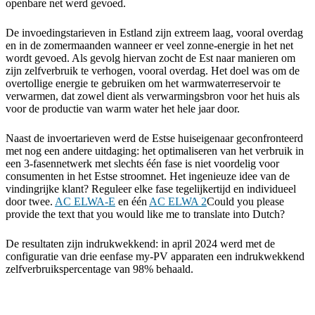
openbare net werd gevoed.
De invoedingstarieven in Estland zijn extreem laag, vooral overdag
en in de zomermaanden wanneer er veel zonne-energie in het net
wordt gevoed. Als gevolg hiervan zocht de Est naar manieren om
zijn zelfverbruik te verhogen, vooral overdag. Het doel was om de
overtollige energie te gebruiken om het warmwaterreservoir te
verwarmen, dat zowel dient als verwarmingsbron voor het huis als
voor de productie van warm water het hele jaar door.
Naast de invoertarieven werd de Estse huiseigenaar geconfronteerd
met nog een andere uitdaging: het optimaliseren van het verbruik in
een 3-fasennetwerk met slechts één fase is niet voordelig voor
consumenten in het Estse stroomnet. Het ingenieuze idee van de
vindingrijke klant? Reguleer elke fase tegelijkertijd en individueel
door twee.
AC ELWA-E
en één
AC ELWA 2
Could you please
provide the text that you would like me to translate into Dutch?
De resultaten zijn indrukwekkend: in april 2024 werd met de
configuratie van drie eenfase my-PV apparaten een indrukwekkend
zelfverbruikspercentage van 98% behaald.