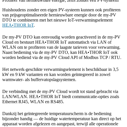
Profiteer van hernieuwbare energie, zelfs zonder een PV-systeem
Huishoudens zonder een eigen PV-systeem kunnen ook profiteren
van prijsgeoptimaliseerde hernieuwbare energie door de my-PV
DTO te combineren met het nieuwe IoT-verwarmingselement
HEA•THOR IoT
.
De my-PV DTO kan eenvoudig worden geactiveerd in de my-PV
Cloud en bestuurt HEA•THOR IoT automatisch via LAN of
WLAN om te profiteren van de laagste tarieven voor verwarming.
Naast bediening via de my-PV DTO, kan HEA•THOR IoT ook
worden bediend via de my-PV Cloud API of Modbus TCP / RTU.
Het netwerk-geschikte verwarmingselement is beschikbaar in 3,5
kW en 9 kW varianten en kan worden geïntegreerd in zowel
warmwater- als buffervatopslagsystemen.
De verbinding met de my-PV Cloud wordt tot stand gebracht via
LAN/WLAN. HEA•THOR IoT biedt communicatie-opties zoals
Ethernet RJ45, WLAN en RS485.
Dankzij het geïntegreerde temperatuurscherm is de bediening
bijzonder handig — de huidige watertemperatuur kan direct op het
apparaat worden afgelezen en aangepast, terwijl alle operationele