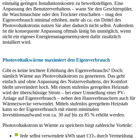
einmalig geringen Installationskosten zu bewerkstelligen. Eine
Anpassung des Benutzerverhaltens – wann Sie den Geschirrspüler,
die Waschmaschine oder den Trockner einschalten – mag den
Eigenverbrauch minimal erhöhen, mehr als ca. ein Drittel des
Photovoltaikstroms nutzen Sie aber dadurch nicht selbst. Außerdem
ist die konsequente Anpassung oftmals lästig bis unmöglich, wenn
nicht ein eigenes Energiemanagementsystem dafür zusätzlich
installiert wird.
Photovoltaikwärme maximiert den Eigenverbrauch
Gibt es keine leichtere Erhöhung des Eigenverbrauchs? Doch:
nämlich Wärme aus Photovoltaikstrom zu generieren. Das geht
einfach und ohne Anpassung des Nutzerverhaltens, der Komfort
bleibt unverändert hoch. Mit einem stufenlos geregelten Heizstab
wird der überschüssige Strom – bei einer Umstellung einer PV-
Anlage auf Eigenverbrauch – neben den Hausverbrauchern auch für
Wärmezwecke verwendet. Mittels stufenlos geregeltem Heizstab
kann so der Eigenverbrauch mit einem minimalen
Investitionsaufwand von ca. 30 auf bis zu 85 % erhöht werden.
Photovoltaikstrom in Wärme zu speichern birgt zahlreiche Vorteile:
Jede selbst verwendete kWh spart CO
durch Vermeidung
2