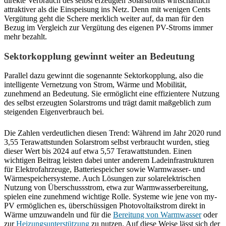
direkte Verbrauch des selbst erzeugten Solarstroms wirtschaftlich
attraktiver als die Einspeisung ins Netz. Denn mit wenigen Cents
Vergütung geht die Schere merklich weiter auf, da man für den
Bezug im Vergleich zur Vergütung des eigenen PV-Stroms immer
mehr bezahlt.
Sektorkopplung gewinnt weiter an Bedeutung
Parallel dazu gewinnt die sogenannte Sektorkopplung, also die
intelligente Vernetzung von Strom, Wärme und Mobilität,
zunehmend an Bedeutung. Sie ermöglicht eine effizientere Nutzung
des selbst erzeugten Solarstroms und trägt damit maßgeblich zum
steigenden Eigenverbrauch bei.
Die Zahlen verdeutlichen diesen Trend: Während im Jahr 2020 rund
3,55 Terawattstunden Solarstrom selbst verbraucht wurden, stieg
dieser Wert bis 2024 auf etwa 5,57 Terawattstunden. Einen
wichtigen Beitrag leisten dabei unter anderem Ladeinfrastrukturen
für Elektrofahrzeuge, Batteriespeicher sowie Warmwasser- und
Wärmespeichersysteme. Auch Lösungen zur solarelektrischen
Nutzung von Überschussstrom, etwa zur Warmwasserbereitung,
spielen eine zunehmend wichtige Rolle. Systeme wie jene von my-
PV ermöglichen es, überschüssigen Photovoltaikstrom direkt in
Wärme umzuwandeln und für die
Bereitung von Warmwasser
oder
zur
Heizungsunterstützung
zu nutzen. Auf diese Weise lässt sich der