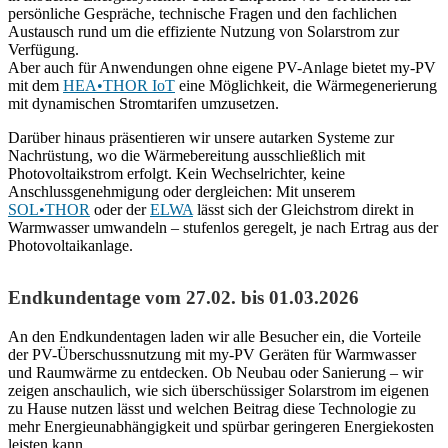
persönliche Gespräche, technische Fragen und den fachlichen
Austausch rund um die effiziente Nutzung von Solarstrom zur
Verfügung.
Aber auch für Anwendungen ohne eigene PV-Anlage bietet my-PV
mit dem
HEA•THOR IoT
eine Möglichkeit, die Wärmegenerierung
mit dynamischen Stromtarifen umzusetzen.
Darüber hinaus präsentieren wir unsere autarken Systeme zur
Nachrüstung, wo die Wärmebereitung ausschließlich mit
Photovoltaikstrom erfolgt. Kein Wechselrichter, keine
Anschlussgenehmigung oder dergleichen: Mit unserem
SOL•THOR
oder der
ELWA
lässt sich der Gleichstrom direkt in
Warmwasser umwandeln – stufenlos geregelt, je nach Ertrag aus der
Photovoltaikanlage.
Endkundentage vom 27.02. bis 01.03.2026
An den Endkundentagen laden wir alle Besucher ein, die Vorteile
der PV-Überschussnutzung mit my-PV Geräten für Warmwasser
und Raumwärme zu entdecken. Ob Neubau oder Sanierung – wir
zeigen anschaulich, wie sich überschüssiger Solarstrom im eigenen
zu Hause nutzen lässt und welchen Beitrag diese Technologie zu
mehr Energieunabhängigkeit und spürbar geringeren Energiekosten
leisten kann.