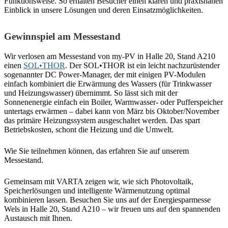
Funktionsweise. So erhalten Besucher einen klaren und praxisnahen
Einblick in unsere Lösungen und deren Einsatzmöglichkeiten.
Gewinnspiel am Messestand
Wir verlosen am Messestand von my-PV in Halle 20, Stand A210
einen
SOL•THOR
. Der SOL•THOR ist ein leicht nachzurüstender
sogenannter DC Power-Manager, der mit einigen PV-Modulen
einfach kombiniert die Erwärmung des Wassers (für Trinkwasser
und Heizungswasser) übernimmt. So lässt sich mit der
Sonnenenergie einfach ein Boiler, Warmwasser- oder Pufferspeicher
untertags erwärmen – dabei kann von März bis Oktober/November
das primäre Heizungssystem ausgeschaltet werden. Das spart
Betriebskosten, schont die Heizung und die Umwelt.
Wie Sie teilnehmen können, das erfahren Sie auf unserem
Messestand.
Gemeinsam mit VARTA zeigen wir, wie sich Photovoltaik,
Speicherlösungen und intelligente Wärmenutzung optimal
kombinieren lassen. Besuchen Sie uns auf der Energiesparmesse
Wels in Halle 20, Stand A210 – wir freuen uns auf den spannenden
Austausch mit Ihnen.