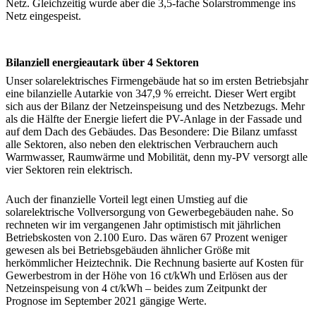
Netz. Gleichzeitig wurde aber die 3,5-fache Solarstrommenge ins
Netz eingespeist.
Bilanziell energieautark über 4 Sektoren
Unser solarelektrisches Firmengebäude hat so im ersten Betriebsjahr
eine bilanzielle Autarkie von 347,9 % erreicht. Dieser Wert ergibt
sich aus der Bilanz der Netzeinspeisung und des Netzbezugs. Mehr
als die Hälfte der Energie liefert die PV-Anlage in der Fassade und
auf dem Dach des Gebäudes. Das Besondere: Die Bilanz umfasst
alle Sektoren, also neben den elektrischen Verbrauchern auch
Warmwasser, Raumwärme und Mobilität, denn my-PV versorgt alle
vier Sektoren rein elektrisch.
Auch der finanzielle Vorteil legt einen Umstieg auf die
solarelektrische Vollversorgung von Gewerbegebäuden nahe. So
rechneten wir im vergangenen Jahr optimistisch mit jährlichen
Betriebskosten von 2.100 Euro. Das wären 67 Prozent weniger
gewesen als bei Betriebsgebäuden ähnlicher Größe mit
herkömmlicher Heiztechnik. Die Rechnung basierte auf Kosten für
Gewerbestrom in der Höhe von 16 ct/kWh und Erlösen aus der
Netzeinspeisung von 4 ct/kWh – beides zum Zeitpunkt der
Prognose im September 2021 gängige Werte.