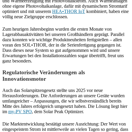
und Wärmeerzeugung mit Photovoltaikstrom. Auch Wärmeanlagen
ohne eigene Photovoltaikanlage, dafür mit dynamischem Stromtarif
optimiert und mit unserem
HEA•THOR IoT
kombiniert, haben eine
völlig neue Zielgruppe erschlossen.
Zum heurigen Jahresbeginn wurden die ersten Monate von
Lagerabbauaktivitäten bei unseren Großhändlern geprägt. Parallel
dazu konnten wir wichtige Produktneuheiten fertigstellen – allen
voran den SOL•THOR, der in die Serienfertigung gegangen ist.
Dass dieses neue System so gut aufgenommen wird und unsere
Erwartungen bei den Installationszahlen sogar übertrifft, freut uns
ganz besonders.
Regulatorische Veränderungen als
Innovationsmotor
Auch das Solarspitzengesetz stellte uns 2025 vor neue
Herausforderungen. Die Anforderungen an unsere Geräte wurden
umfangreicher – Anpassungen, die wir selbstverständlich bereits
Mitte des Jahres erfolgreich umgesetzt haben. Die Lösung liegt hier
im
my-PV SPO
, dem Solar Peak Optimizer.
Die Marktentwicklung bestätigt unsere Ausrichtung: Der Wert von
eingespeistem Strom ist mittlerweile an vielen Tagen so gering, dass