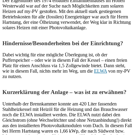
Der Eigentümer des 1974 erbauten Einfamilienhauses im Hohen
Westerwald war auf der Suche nach Möglichkeiten zum solaren
Heizen auf my-PV gestoßen. Mit den aktuell stark gestiegenen
Betriebskosten für alle (fossilen) Energieträger war auch für Herrn
Hartstang, der eine Ölheizung verwendet, der Weg klar in Richtung
solares Heizen mit einer Photovoltaikanlage.
Hindernisse/Besonderheiten bei der Einrichtung?
Dabei wichtig für eine mögliche Überlegung ist, ob der
Pufferspeicher – oder wie in diesem Fall der Kessel – einen freien
Platz für einen Anschluss via 1,5 Zollgewinde bietet. Dann steht,
wie in diesem Fall, nichts mehr im Weg, um die
ELWA
von my-PV
zu nutzen.
Kurzerklärung der Anlage – was ist zu erwähnen?
Unterhalb der Brennkammer konnte am 420 Liter fassenden
Stahlheizkessel mit Heizöl für die Heizung und das Brauchwasser
noch die ELWA installiert werden. Die ELWA nutzt dabei den
Gleichstrom (ohne Wechselrichter und ohne Netzanbindung!) direkt
aus den installierten Photovoltaikmodulen vom Dach. In diesem Fall
bei Herrn Hartstang waren es 1,66 kWp, die nach Südwest bzw.