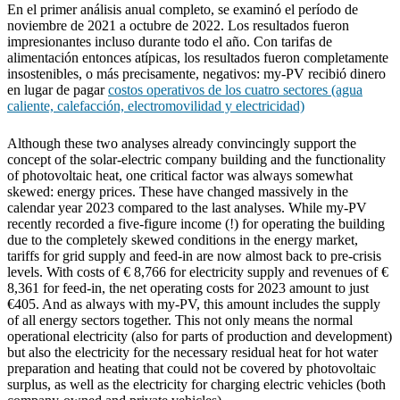
En el primer análisis anual completo, se examinó el período de
noviembre de 2021 a octubre de 2022. Los resultados fueron
impresionantes incluso durante todo el año. Con tarifas de
alimentación entonces atípicas, los resultados fueron completamente
insostenibles, o más precisamente, negativos: my-PV recibió dinero
en lugar de pagar
costos operativos de los cuatro sectores (agua
caliente, calefacción, electromovilidad y electricidad)
Although these two analyses already convincingly support the
concept of the solar-electric company building and the functionality
of photovoltaic heat, one critical factor was always somewhat
skewed: energy prices. These have changed massively in the
calendar year 2023 compared to the last analyses. While my-PV
recently recorded a five-figure income (!) for operating the building
due to the completely skewed conditions in the energy market,
tariffs for grid supply and feed-in are now almost back to pre-crisis
levels. With costs of € 8,766 for electricity supply and revenues of €
8,361 for feed-in, the net operating costs for 2023 amount to just
€405. And as always with my-PV, this amount includes the supply
of all energy sectors together. This not only means the normal
operational electricity (also for parts of production and development)
but also the electricity for the necessary residual heat for hot water
preparation and heating that could not be covered by photovoltaic
surplus, as well as the electricity for charging electric vehicles (both