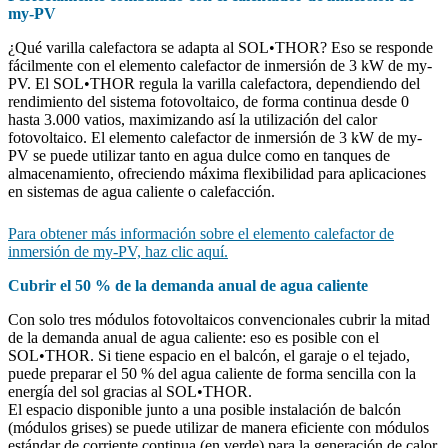
my-PV
¿Qué varilla calefactora se adapta al SOL•THOR? Eso se responde
fácilmente con el elemento calefactor de inmersión de 3 kW de my-
PV. El SOL•THOR regula la varilla calefactora, dependiendo del
rendimiento del sistema fotovoltaico, de forma continua desde 0
hasta 3.000 vatios, maximizando así la utilización del calor
fotovoltaico. El elemento calefactor de inmersión de 3 kW de my-
PV se puede utilizar tanto en agua dulce como en tanques de
almacenamiento, ofreciendo máxima flexibilidad para aplicaciones
en sistemas de agua caliente o calefacción.
Para obtener más información sobre el elemento calefactor de
inmersión de my-PV, haz clic aquí.
Cubrir el 50 % de la demanda anual de agua caliente
Con solo tres módulos fotovoltaicos convencionales cubrir la mitad
de la demanda anual de agua caliente: eso es posible con el
SOL•THOR. Si tiene espacio en el balcón, el garaje o el tejado,
puede preparar el 50 % del agua caliente de forma sencilla con la
energía del sol gracias al SOL•THOR.
El espacio disponible junto a una posible instalación de balcón
(módulos grises) se puede utilizar de manera eficiente con módulos
estándar de corriente continua (en verde) para la generación de calor