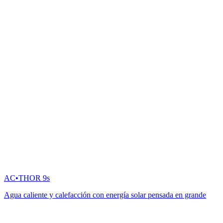
AC•THOR 9s
Agua caliente y calefacción con energía solar pensada en grande