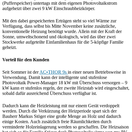
(Pufferspeicher) untertags mit dem eigenen Photovoltaikstrom
aufgeheizt über zwei 9 kW Einschraubheizkörper.
Mit den dabei gespeicherten Erträgen steht so viel Wärme zur
Verfügung, dass selbst bis Mitte November keine zusätzliche,
konventionelle Heizung benötigt wurde. Allein mit der Kraft der
Sonne, umweltschonend und ökologisch, wird das über zwei
Stockwerke aufgeteilte Einfamilienhaus für die 5-köpfige Familie
geheizt.
Vorteil für den Kunden
Seit Sommer ist der
AC•THOR 9s
in einer neuen Betriebsweise in
Verwendung. Damit kann der intelligente und stufenlose
Photovoltaik Power-Manager 18 kW mit Überschuss versorgen – 9
kW kann er stufenlos regeln, der zweite Heizstab wird eingeschaltet,
sobald dafür ausreichend Überschuss verfügbar ist.
Dadurch kann die Heizleistung mit nur einem Gerät verdoppelt
werden. Durch die Verkürzung der Heizperiode spart sich der
Bauherr Markus Stöger eine große Menge an Holz und dadurch
einige Kosten. Auch zusätzlich freie Räumlichkeiten durch
verminderte Holzeinlagerung werden so geschaffen. Die Heizsaison