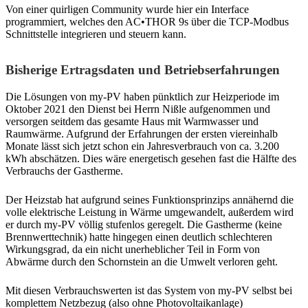
Von einer quirligen Community wurde hier ein Interface
programmiert, welches den AC•THOR 9s über die TCP-Modbus
Schnittstelle integrieren und steuern kann.
Bisherige Ertragsdaten und Betriebserfahrungen
Die Lösungen von my-PV haben pünktlich zur Heizperiode im
Oktober 2021 den Dienst bei Herrn Nißle aufgenommen und
versorgen seitdem das gesamte Haus mit Warmwasser und
Raumwärme. Aufgrund der Erfahrungen der ersten viereinhalb
Monate lässt sich jetzt schon ein Jahresverbrauch von ca. 3.200
kWh abschätzen. Dies wäre energetisch gesehen fast die Hälfte des
Verbrauchs der Gastherme.
Der Heizstab hat aufgrund seines Funktionsprinzips annähernd die
volle elektrische Leistung in Wärme umgewandelt, außerdem wird
er durch my-PV völlig stufenlos geregelt. Die Gastherme (keine
Brennwerttechnik) hatte hingegen einen deutlich schlechteren
Wirkungsgrad, da ein nicht unerheblicher Teil in Form von
Abwärme durch den Schornstein an die Umwelt verloren geht.
Mit diesen Verbrauchswerten ist das System von my-PV selbst bei
komplettem Netzbezug (also ohne Photovoltaikanlage)