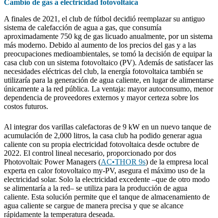
Cambio de gas a electricidad fotovoltaica
A finales de 2021, el club de fútbol decidió reemplazar su antiguo
sistema de calefacción de agua a gas, que consumía
aproximadamente 750 kg de gas licuado anualmente, por un sistema
más moderno. Debido al aumento de los precios del gas y a las
preocupaciones medioambientales, se tomó la decisión de equipar la
casa club con un sistema fotovoltaico (PV). Además de satisfacer las
necesidades eléctricas del club, la energía fotovoltaica también se
utilizaría para la generación de agua caliente, en lugar de alimentarse
únicamente a la red pública. La ventaja: mayor autoconsumo, menor
dependencia de proveedores externos y mayor certeza sobre los
costos futuros.
Al integrar dos varillas calefactoras de 9 kW en un nuevo tanque de
acumulación de 2,000 litros, la casa club ha podido generar agua
caliente con su propia electricidad fotovoltaica desde octubre de
2022. El control lineal necesario, proporcionado por dos
Photovoltaic Power Managers (
AC•THOR 9s
) de la empresa local
experta en calor fotovoltaico my-PV, asegura el máximo uso de la
electricidad solar. Solo la electricidad excedente –que de otro modo
se alimentaría a la red– se utiliza para la producción de agua
caliente. Esta solución permite que el tanque de almacenamiento de
agua caliente se cargue de manera precisa y que se alcance
rápidamente la temperatura deseada.