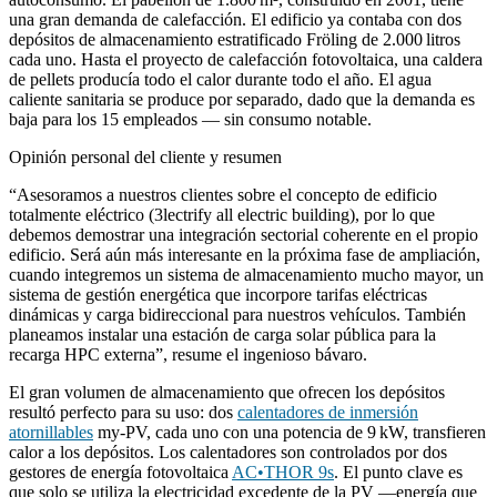
una gran demanda de calefacción. El edificio ya contaba con dos
depósitos de almacenamiento estratificado Fröling de 2.000 litros
cada uno. Hasta el proyecto de calefacción fotovoltaica, una caldera
de pellets producía todo el calor durante todo el año. El agua
caliente sanitaria se produce por separado, dado que la demanda es
baja para los 15 empleados — sin consumo notable.
Opinión personal del cliente y resumen
“Asesoramos a nuestros clientes sobre el concepto de edificio
totalmente eléctrico (3lectrify all electric building), por lo que
debemos demostrar una integración sectorial coherente en el propio
edificio. Será aún más interesante en la próxima fase de ampliación,
cuando integremos un sistema de almacenamiento mucho mayor, un
sistema de gestión energética que incorpore tarifas eléctricas
dinámicas y carga bidireccional para nuestros vehículos. También
planeamos instalar una estación de carga solar pública para la
recarga HPC externa”, resume el ingenioso bávaro.
El gran volumen de almacenamiento que ofrecen los depósitos
resultó perfecto para su uso: dos
calentadores de inmersión
atornillables
my-PV, cada uno con una potencia de 9 kW, transfieren
calor a los depósitos. Los calentadores son controlados por dos
gestores de energía fotovoltaica
AC•THOR 9s
. El punto clave es
que solo se utiliza la electricidad excedente de la PV —energía que