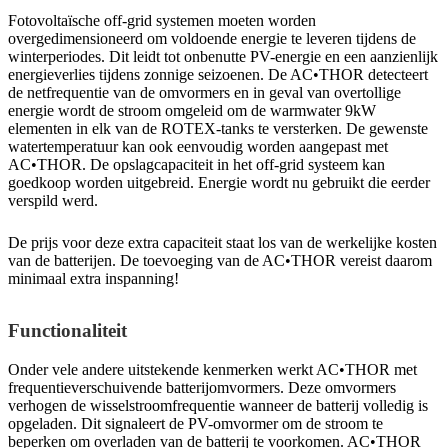
Fotovoltaïsche off-grid systemen moeten worden
overgedimensioneerd om voldoende energie te leveren tijdens de
winterperiodes. Dit leidt tot onbenutte PV-energie en een aanzienlijk
energieverlies tijdens zonnige seizoenen. De AC•THOR detecteert
de netfrequentie van de omvormers en in geval van overtollige
energie wordt de stroom omgeleid om de warmwater 9kW
elementen in elk van de ROTEX-tanks te versterken. De gewenste
watertemperatuur kan ook eenvoudig worden aangepast met
AC•THOR. De opslagcapaciteit in het off-grid systeem kan
goedkoop worden uitgebreid. Energie wordt nu gebruikt die eerder
verspild werd.
De prijs voor deze extra capaciteit staat los van de werkelijke kosten
van de batterijen. De toevoeging van de AC•THOR vereist daarom
minimaal extra inspanning!
Functionaliteit
Onder vele andere uitstekende kenmerken werkt AC•THOR met
frequentieverschuivende batterijomvormers. Deze omvormers
verhogen de wisselstroomfrequentie wanneer de batterij volledig is
opgeladen. Dit signaleert de PV-omvormer om de stroom te
beperken om overladen van de batterij te voorkomen. AC•THOR