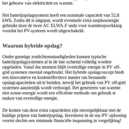
het gebouw van elektriciteit en warmte.
Het batterijopslagsysteem heeft een nominale capaciteit van 52,8
kWh. Zodra dit is uitgeput, wordt eventuele extra surplusenergie
gebruikt door de twee AC ELWA-F units voor warmteopwekking
voordat het PV-systeem wordt uitgeschakeld.
Waarom hybride opslag?
Onder gunstige zonlichtomstandigheden kunnen typische
batterijopslagsystemen al in de late ochtend volledig worden
opgeladen. Vanaf dat moment blijft overtollige energie in PV off-
grid systemen meestal ongebruikt. Het hybride opslagconcept biedt
een innovatieve en kosteneffectieve manier om bestaande
opslagcapaciteiten uit te breiden, terwijl het gebruik van PV off-grid
systemen aanzienlijk wordt verhoogd. Het genereren van warmte
met zonne-energie wordt een efficiënte methode om gebruik te
maken van overtollige energie.
De kosten van deze extra capaciteiten zijn onvergelijkbaar met de
huidige prijzen van batterijopslag. Investeren in de my-PV oplossing
vereist slechts een minimale financiële inspanning in vergelijking!