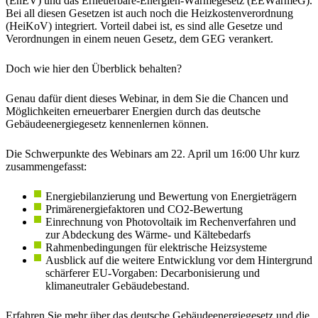
(EnEV) und das Erneuerbare-Energien-Wärmegesetz (EEWärmeG).
Bei all diesen Gesetzen ist auch noch die Heizkostenverordnung
(HeiKoV) integriert. Vorteil dabei ist, es sind alle Gesetze und
Verordnungen in einem neuen Gesetz, dem GEG verankert.
Doch wie hier den Überblick behalten?
Genau dafür dient dieses Webinar, in dem Sie die Chancen und
Möglichkeiten erneuerbarer Energien durch das deutsche
Gebäudeenergiegesetz kennenlernen können.
Die Schwerpunkte des Webinars am 22. April um 16:00 Uhr kurz
zusammengefasst:
Energiebilanzierung und Bewertung von Energieträgern
Primärenergiefaktoren und CO2-Bewertung
Einrechnung von Photovoltaik im Rechenverfahren und
zur Abdeckung des Wärme- und Kältebedarfs
Rahmenbedingungen für elektrische Heizsysteme
Ausblick auf die weitere Entwicklung vor dem Hintergrund
schärferer EU-Vorgaben: Decarbonisierung und
klimaneutraler Gebäudebestand.
Erfahren Sie mehr über das deutsche Gebäudeenergiegesetz und die