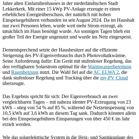
Jahre alten Einfamilienhauses in der niederländischen Stadt
Lekkerkerk. Mit einer 15 kWp PV-Anlage erzeugte er einen
erheblichen Energieüberschuss, der natürlich mit hohen
Einspeisegebühren verbunden ist seit August 2024. Da im Haushalt
nur zwei Personen leben, wurde weit mehr Strom erzeugt, als
tatsächlich im Haus benötigt wurde. An sonnigen Tagen blieb ein
großer Teil der Energie ungenutzt und wurde ins Netz eingespeist.
Dementsprechend setzte der Hausbesitzer auf die effiziente
Steigerung des PV-Eigenverbrauchs durch Photovoltaikwärme.
Seine Anforderung dafür: Ein Gerät mit stufenloser Regelung, das
den verfügbaren Solarstrom optimal für die
Warmwasserbereitung
und
Raumheizung
nutzt. Die Wahl fiel auf die
AC ELWA 2
, die
dank stufenloser Regelung und Tracking über die
my-PV Cloud
überzeugte.
Das Ergebnis spricht für sich: Der Eigenverbrauch an zwei
vergleichbaren Tagen – mit nahezu identer PV-Erzeugung von 23
kWh – stieg von 54 % auf 85 %, während die Netzeinspeisung von
10,5 kWh auf 3,6 kWh an diesem Tag sank. Dadurch könnten allein
bei den Einspeisegebühren Einsparungen von über 450 € im Jahr
erzielt werden.
Wie das solarelektrische System in die Heiz- und Sanitäranlage des