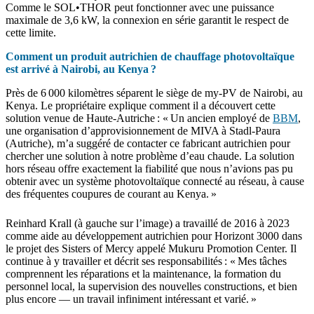
Comme le SOL•THOR peut fonctionner avec une puissance
maximale de 3,6 kW, la connexion en série garantit le respect de
cette limite.
Comment un produit autrichien de chauffage photovoltaïque
est arrivé à Nairobi, au Kenya ?
Près de 6 000 kilomètres séparent le siège de my-PV de Nairobi, au
Kenya. Le propriétaire explique comment il a découvert cette
solution venue de Haute-Autriche : « Un ancien employé de
BBM
,
une organisation d’approvisionnement de MIVA à Stadl-Paura
(Autriche), m’a suggéré de contacter ce fabricant autrichien pour
chercher une solution à notre problème d’eau chaude. La solution
hors réseau offre exactement la fiabilité que nous n’avions pas pu
obtenir avec un système photovoltaïque connecté au réseau, à cause
des fréquentes coupures de courant au Kenya. »
Reinhard Krall (à gauche sur l’image) a travaillé de 2016 à 2023
comme aide au développement autrichien pour Horizont 3000 dans
le projet des Sisters of Mercy appelé Mukuru Promotion Center. Il
continue à y travailler et décrit ses responsabilités : « Mes tâches
comprennent les réparations et la maintenance, la formation du
personnel local, la supervision des nouvelles constructions, et bien
plus encore — un travail infiniment intéressant et varié. »