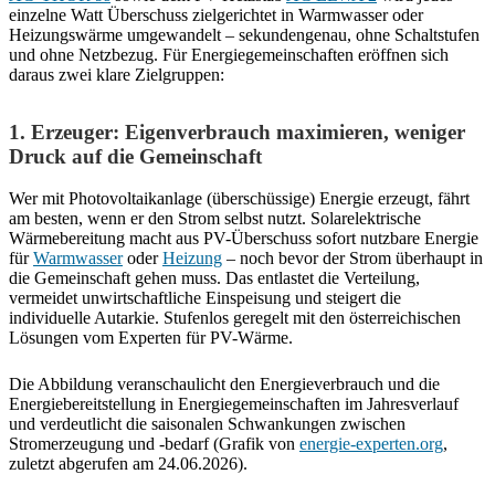
einzelne Watt Überschuss zielgerichtet in Warmwasser oder
Heizungswärme umgewandelt – sekundengenau, ohne Schaltstufen
und ohne Netzbezug. Für Energiegemeinschaften eröffnen sich
daraus zwei klare Zielgruppen:
1. Erzeuger: Eigenverbrauch maximieren, weniger
Druck auf die Gemeinschaft
Wer mit Photovoltaikanlage (überschüssige) Energie erzeugt, fährt
am besten, wenn er den Strom selbst nutzt. Solarelektrische
Wärmebereitung macht aus PV-Überschuss sofort nutzbare Energie
für
Warmwasser
oder
Heizung
– noch bevor der Strom überhaupt in
die Gemeinschaft gehen muss. Das entlastet die Verteilung,
vermeidet unwirtschaftliche Einspeisung und steigert die
individuelle Autarkie. Stufenlos geregelt mit den österreichischen
Lösungen vom Experten für PV-Wärme.
Die Abbildung veranschaulicht den Energieverbrauch und die
Energiebereitstellung in Energiegemeinschaften im Jahresverlauf
und verdeutlicht die saisonalen Schwankungen zwischen
Stromerzeugung und -bedarf (Grafik von
energie-experten.org
,
zuletzt abgerufen am 24.06.2026).