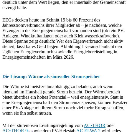
deutlich unter dem Wert liegen, den er innerhalb der Gemeinschaft
erzeugt hätte.
EEGs decken heute im Schnitt 15 bis 60 Prozent des
Jahresstromverbrauchs ihrer Mitglieder ab – je nachdem, welche
Erzeuger in der Energiegemeinschaft vorhanden sind (ob rein PV-
Anlagen, Windkraftanlagen oder auch Kleinwasserkraftwerke).
Diese Spanne zeigt deutlich: Wer den Eigenverbrauch nicht aktiv
steuert, lässt bares Geld liegen.
Abbildung 1 veranschaulicht den
täglichen Energieverbrauch sowie die Energiebereitstellung in
Energiegemeinschaften im März 2026.
Die Lösung: Wärme als sinnvoller Stromspeicher
Die Wärme ist meist zeitunabhängig zu beladen, auch wenn
niemand im Haushalt gerade Strom bezieht. Der Wärmebereich
bietet überdies ein hohes Potenzial – weil energieintensiv. Statt in
eine Energiegemeinschaft den Strom einzuspeisen, können Besitzer
einer PV-Anlage mit ihrem Strom noch viel mehr Ertrag schaffen,
wenn sie ihn selbst nutzen.
Mit der stufenlosen Leistungsregelung vom
AC•THOR
oder
AC•THOR 9s
sowie dem PV-Heizstab
AC ELWA 2
wird jedes