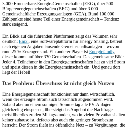
3.000 Erneuerbare-Energie-Gemeinschaften (EEG), über 500
Bürgerenergiegemeinschaften (BEG) und über 3.000
Gemeinschaftliche Erzeugungsanlagen (GEA). Rund 100.000
Zählpunkte sind heute Teil einer Energiegemeinschaft – Tendenz
stark steigend.
Ein Blick auf die führenden Plattformen zeigt das Volumen sehr
deutlich:
Enixi
, eine Softwareplattform für Energy Sharing, betreut
nach eigenen Angaben tausende Gemeinschaftsanlagen – wovon
rund 25 % Erzeuger sind. Ein anderer Player ist
Energiefamily
,
dieser kommt auf über 330 Gemeinschaften. Das gemeinsame Bild:
Jeder 4. Teilnehmer in den Energiegemeinschaften hat zu viel Strom
und speist diesen in die Energiegemeinschaft ein. Und genau dort
liegt der Hebel!
Das Problem: Überschuss ist nicht gleich Nutzen
Eine Energiegemeinschaft funktioniert nur dann wirtschaftlich,
wenn der erzeugte Strom auch tatsächlich abgenommen wird.
Sobald aber an einem sonnigen Sommertag alle PV-Anlagen
gleichzeitig einspeisen, übersteigt das Angebot die Nachfrage –
meist überdies zu den Mittagsstunden, wo in vielen Privathaushalten
keiner zuhause ist, defacto also auch ein geringer Strombezug
herrscht. Der Strom fließt ins öffentliche Netz – zu Vergütungen, die