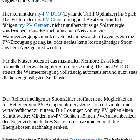
zugleich die Stromkosten.
Hier kommt der
my-PV DTO
(Dynamic Tariff Optimizer) ins Spiel:
Das Feature der
my-PV Cloud
ermöglicht Besitzern von IoT-
fähigen
my-PV Geräten
, nicht nur überschüssige Solarenergie,
sondern bedarfsweise auch günstigen Netzstrom zur
Wärmeerzeugung zu nutzen. Selbst an bewölkten Tagen, wenn die
PV-Erzeugung gering ist, oder nachts kann kostengünstiger Strom
aus dem Netz genutzt werden.
Für die Nutzer bedeutet das maximalen Komfort: Es ist keine
manuelle Überwachung der Strompreise nötig. Der my-PV DTO
steuert die Wärmeerzeugung vollständig automatisiert und nutzt stets
die kostengünstigsten Zeitfenster.
Der Rollout intelligenter Stromzähler eröffnet neue Möglichkeiten
für Betreiber von PV-Anlagen, ihre Systeme noch effizienter und
wirtschaftlicher zu nutzen. Die Lösungen von my-PV gehen einen
Schritt weiter: Mit den my-PV Geräten können PV-Anlagenbesitzer
den Eigenverbrauch ihres Solarstroms maximieren und ihre
Energiekosten nachhaltig senken.