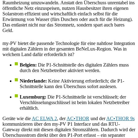
Raumheizung umzuwandeln. Anstatt den Überschuss unrentabel ins
öffentliche Netz einzuspeisen, nutzen Hausbesitzer ihren eigenen
Solarstrom effizient und wirtschaftlich einfach selbst für die
Erwärmung von Wasser (fürs Duschen oder auch für die Heizung).
Das entlastet nicht nur das Stromnetz, sondern spart auch bares
Geld.
my-PV bietet die passende Technologie für eine nahtlose Integration
mit digitalen Zählern in der gesamten BeNeLux-Region. Was in
welchem Land dafür erforderlich ist?
Belgien:
Die P1-Schnittstelle des digitalen Zählers muss
durch den Netzbetreiber aktiviert werden.
Niederlande:
Keine Aktivierung erforderlich; die P1-
Schnittstelle kann den Überschuss sofort auslesen.
Luxemburg:
Die P1-Schnittstelle ist verschlüsselt; der
Verschlüsselungsschlüssel ist beim lokalen Netzbetreiber
erhältlich.
Geräte wie die
AC ELWA 2
, der
AC•THOR
und der
AC•THOR 9s
kommunizieren über den my-PV P1 Interface und das RTU-
Gateway direkt mit diesen digitalen Stromzählern. Dadurch wird der
Überschussstrom direkt über den P1-Port erfasst – ein separater