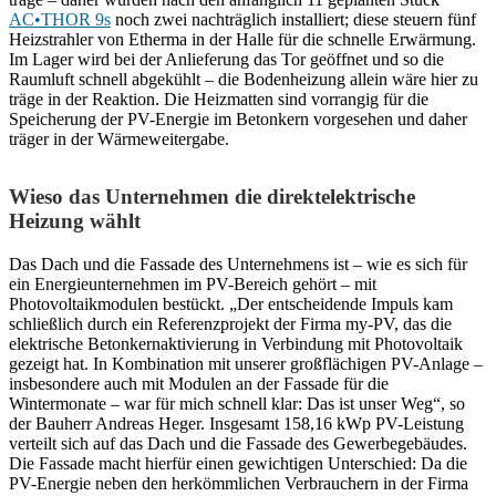
AC•THOR 9s
noch zwei nachträglich installiert; diese steuern fünf
Heizstrahler von Etherma in der Halle für die schnelle Erwärmung.
Im Lager wird bei der Anlieferung das Tor geöffnet und so die
Raumluft schnell abgekühlt – die Bodenheizung allein wäre hier zu
träge in der Reaktion. Die Heizmatten sind vorrangig für die
Speicherung der PV-Energie im Betonkern vorgesehen und daher
träger in der Wärmeweitergabe.
Wieso das Unternehmen die direktelektrische
Heizung wählt
Das Dach und die Fassade des Unternehmens ist – wie es sich für
ein Energieunternehmen im PV-Bereich gehört – mit
Photovoltaikmodulen bestückt. „Der entscheidende Impuls kam
schließlich durch ein Referenzprojekt der Firma my-PV, das die
elektrische Betonkernaktivierung in Verbindung mit Photovoltaik
gezeigt hat. In Kombination mit unserer großflächigen PV-Anlage –
insbesondere auch mit Modulen an der Fassade für die
Wintermonate – war für mich schnell klar: Das ist unser Weg“, so
der Bauherr Andreas Heger. Insgesamt 158,16 kWp PV-Leistung
verteilt sich auf das Dach und die Fassade des Gewerbegebäudes.
Die Fassade macht hierfür einen gewichtigen Unterschied: Da die
PV-Energie neben den herkömmlichen Verbrauchern in der Firma