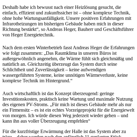
Deshalb habe ich bewusst nach einer Heizlösung gesucht, die
einfach, effizient und zukunftssicher ist – ohne komplexe Technik,
ohne hohe Wartungsanfälligkeit. Unsere positiven Erfahrungen mit
Infrarotheizungen im bisherigen Gebäude haben mich in dieser
Richtung bestärkt“, so Andreas Heger, Bauherr und Geschäftsführer
von Heger Energietechnik.
Nach dem ersten Winterbetrieb fasst Andreas Heger die Erfahrungen
wie folgt zusammen: „Das Raumklima in unseren Büros ist
außergewöhnlich angenehm, die Wärme fühlt sich gleichmäßig und
natürlich an. Gleichzeitig überzeugt das System durch seine
Schlichtheit und Zuverlässigkeit – keine aufwendigen
wassergeführten Systeme, keine unnötigen Wärmeverluste, keine
komplexe Technik im Hintergrund.“
Auch wirtschaftlich ist das Konzept überzeugend: geringe
Investitionskosten, praktisch keine Wartung und maximale Nutzung
des eigenen PV-Stroms. „Für mich ist dieses Gebäude mehr als nur
ein Firmensitz – es ist ein echtes Vorzeigeprojekt für die Energiewelt
von morgen. Ich würde diesen Weg jederzeit wieder gehen – und
kann ihn aus voller Überzeugung empfehlen“
Für die kurzfristige Erwärmung der Halle ist das System aber zu
träge – daher wurden nach den anfänglich 11 geplanten Stück