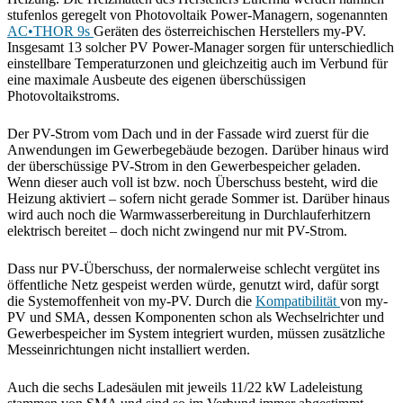
stufenlos geregelt von Photovoltaik Power-Managern, sogenannten
AC•THOR 9s
Geräten des österreichischen Herstellers my-PV.
Insgesamt 13 solcher PV Power-Manager sorgen für unterschiedlich
einstellbare Temperaturzonen und gleichzeitig auch im Verbund für
eine maximale Ausbeute des eigenen überschüssigen
Photovoltaikstroms.
Der PV-Strom vom Dach und in der Fassade wird zuerst für die
Anwendungen im Gewerbegebäude bezogen. Darüber hinaus wird
der überschüssige PV-Strom in den Gewerbespeicher geladen.
Wenn dieser auch voll ist bzw. noch Überschuss besteht, wird die
Heizung aktiviert – sofern nicht gerade Sommer ist. Darüber hinaus
wird auch noch die Warmwasserbereitung in Durchlauferhitzern
elektrisch bereitet – doch nicht zwingend nur mit PV-Strom.
Dass nur PV-Überschuss, der normalerweise schlecht vergütet ins
öffentliche Netz gespeist werden würde, genutzt wird, dafür sorgt
die Systemoffenheit von my-PV. Durch die
Kompatibilität
von my-
PV und SMA, dessen Komponenten schon als Wechselrichter und
Gewerbespeicher im System integriert wurden, müssen zusätzliche
Messeinrichtungen nicht installiert werden.
Auch die sechs Ladesäulen mit jeweils 11/22 kW Ladeleistung