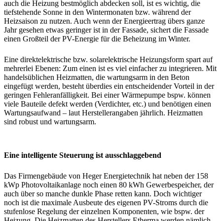
auch die Heizung bestmöglich abdecken soll, ist es wichtig, die
tiefstehende Sonne in den Wintermonaten bzw. während der
Heizsaison zu nutzen. Auch wenn der Energieertrag übers ganze
Jahr gesehen etwas geringer ist in der Fassade, sichert die Fassade
einen Großteil der PV-Energie für die Beheizung im Winter.
Eine direktelektrische bzw. solarelektrische Heizungsform spart auf
mehrerlei Ebenen: Zum einen ist es viel einfacher zu integrieren. Mit
handelsüblichen Heizmatten, die wartungsarm in den Beton
eingefügt werden, besteht überdies ein entscheidender Vorteil in der
geringen Fehleranfälligkeit. Bei einer Wärmepumpe bspw. können
viele Bauteile defekt werden (Verdichter, etc.) und benötigen einen
Wartungsaufwand – laut Herstellerangaben jährlich. Heizmatten
sind robust und wartungsarm.
Eine intelligente Steuerung ist ausschlaggebend
Das Firmengebäude von Heger Energietechnik hat neben der 158
kWp Photovoltaikanlage noch einen 80 kWh Gewerbespeicher, der
auch über so manche dunkle Phase retten kann. Doch wichtiger
noch ist die maximale Ausbeute des eigenen PV-Stroms durch die
stufenlose Regelung der einzelnen Komponenten, wie bspw. der
Heizung. Die Heizmatten des Herstellers Etherma werden nämlich