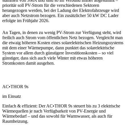
stammen von SMA und sind so im Verbund immer abgestimmt –
prioritär soll PV-Strom für die verschiedenen Sektoren
herangezogen werden, bei der Ladung der Elektrofahrzeuge wird
aber auch Netzstrom bezogen. Ein zusätzlicher 50 kW DC Lader
erfolgte im Frühjahr 2026.
An Tagen, in denen zu wenig PV-Strom zur Verfügung steht, wird
freilich auch Strom vom öffentlichen Netz bezogen. Vergleicht man
die etwaig höheren Kosten eines solarelektrischen Heizungssystems
mit dem einer Wärmepumpe, dann punktet das solarelektrische
System vor allem durch günstigere Investitionskosten – so viel
günstiger, dass sich auch viele Winter mit etwas höheren
Stromkosten damit ausgehen.
AC•THOR 9s
im Einsatz
Einfach & effizient: Der AC•THOR 9s steuert bis zu 3 elektrische
Wärmequellen je nach Verfügbarkeit von PV-Energie und
Wärmebedarf – und das sowohl für Warmwasser, als auch für
Raumheizung.